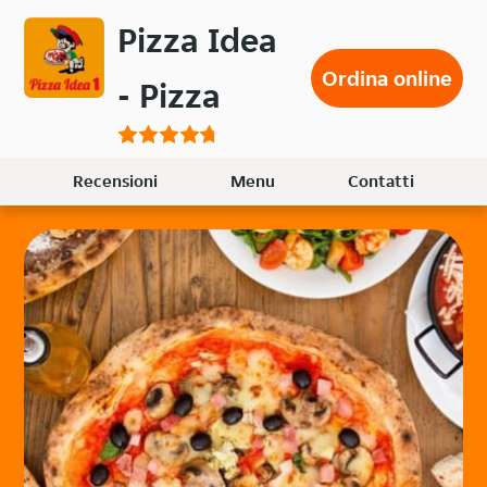
Passa
Pizza Idea
al
contenuto
Ordina online
- Pizza
principale
Recensioni
Menu
Contatti